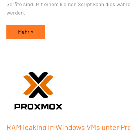
Geräte sind. Mit einem kleinen Script kann dies währ
werden.
Mehr »
RAM
leaking
in
Windows
VMs
unter
Proxmox
RAM leaking in Windows VMs unter P