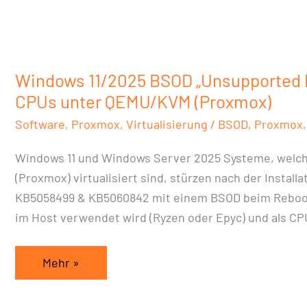
„Unsupported
Processor“
AMD
CPUs
Windows 11/2025 BSOD „Unsupported 
unter
CPUs unter QEMU/KVM (Proxmox)
QEMU/KVM
Software
,
Proxmox
,
Virtualisierung
/
BSOD
,
Proxmox
(Proxmox)
Windows 11 und Windows Server 2025 Systeme, welc
(Proxmox) virtualisiert sind, stürzen nach der Install
KB5058499 & KB5060842 mit einem BSOD beim Reboo
im Host verwendet wird (Ryzen oder Epyc) und als CPU
Mehr »