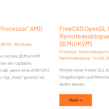
für
Remotedesktopverb
mit
VirtIO-
Processor“ AMD
FreeCAD OpenGL U
GPU
Remotedesktopver
(Proxmox
QEMU/KVM)
,
QEMU
,
Windows
QEMU/KVM)
Proxmox
,
Nicht kategoris
he mittels QEMU/KVM
Remotedesktop
,
VirtIO
,
W
ation der Updates
Mittels einer freien DLL
t ab, wenn eine AMD-CPU
Umgebungen und Remoted
-Typ „Host“ gesetzt ist.
laufen lassen.
Mehr »