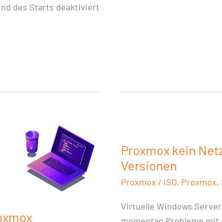
end des Starts deaktiviert
Proxmox
kein
Proxmox kein Net
Netzwerk
Versionen
in
DE
Proxmox
/
ISO
,
Proxmox
,
Windows
Virtuelle Windows Server 
Server
roxmox
momentan Probleme mit d
Versionen