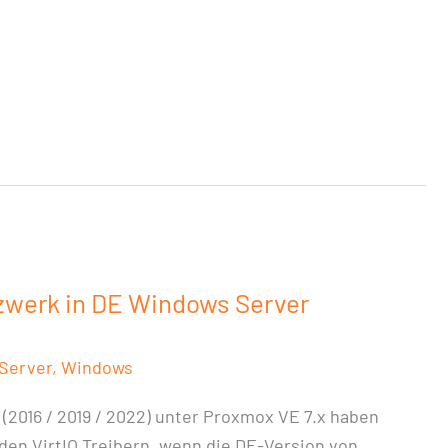
zwerk in DE Windows Server
Server
,
Windows
(2016 / 2019 / 2022) unter Proxmox VE 7.x haben
en VirtIO Treibern, wenn die DE-Version von