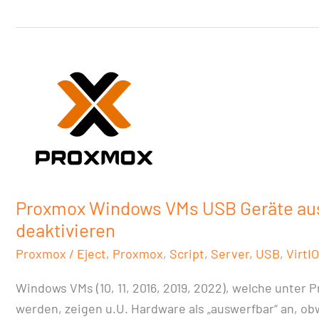
Proxmox
Windows
VMs
USB
Geräte
auswerfen
deaktivieren
Proxmox Windows VMs USB Geräte au
deaktivieren
Proxmox
/
Eject
,
Proxmox
,
Script
,
Server
,
USB
,
VirtIO
Windows VMs (10, 11, 2016, 2019, 2022), welche unter P
werden, zeigen u.U. Hardware als „auswerfbar“ an, ob