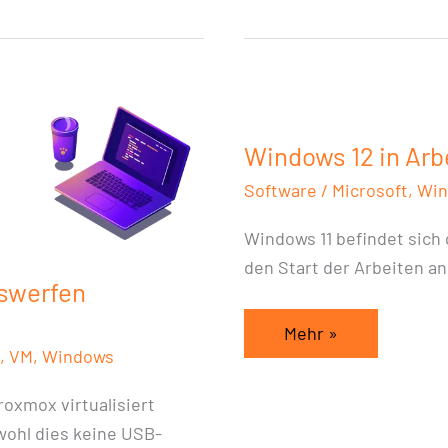
Windows
12
Windows 12 in Arb
in
Arbeit
Software
/
Microsoft
,
Win
Windows 11 befindet sich 
den Start der Arbeiten a
swerfen
Mehr »
,
VM
,
Windows
roxmox virtualisiert
wohl dies keine USB-