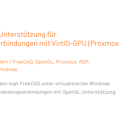
indungen
nterstützung für
bindungen mit VirtIO-GPU (Proxmox
iert
/
FreeCAD
,
OpenGL
,
Proxmox
,
RDP
,
indows
 kann man FreeCAD unter virtualisierten Windows
esktopverbindungen mit OpenGL Unterstützung