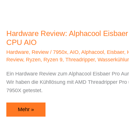
Eisbaer
Pro
Aurora
360
Hardware Review: Alphacool Eisbaer
CPU
CPU AIO
AIO
Hardware
,
Review
/
7950x
,
AIO
,
Alphacool
,
Eisbaer
,
Review
,
Ryzen
,
Ryzen 9
,
Threadripper
,
Wasserkühlu
Ein Hardware Review zum Alphacool Eisbaer Pro Au
Wir haben die Kühllösung mit AMD Threadripper Pr
7950X getestet.
Mehr »