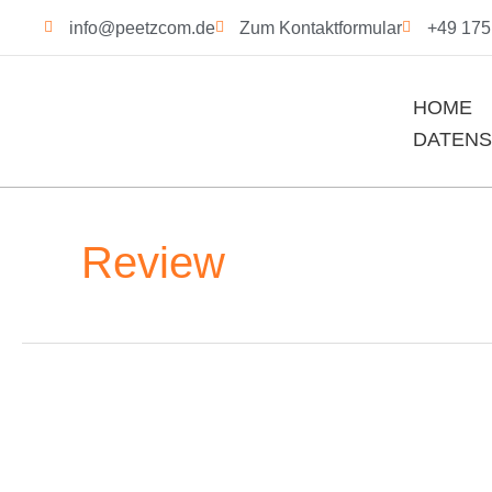
Zum
info@peetzcom.de
Zum Kontaktformular
+49 175 
Inhalt
springen
HOME
DATEN
Review
Hardware
Review:
Alphacool