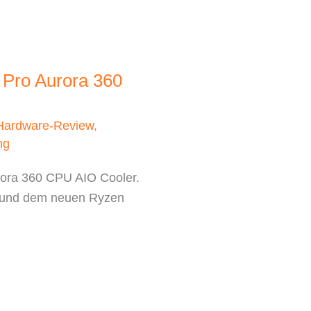
 Pro Aurora 360
Hardware-Review
,
ng
rora 360 CPU AIO Cooler.
o und dem neuen Ryzen