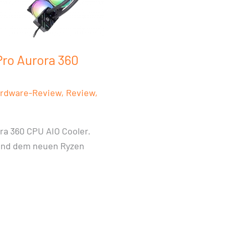
Pro Aurora 360
rdware-Review
,
Review
,
ra 360 CPU AIO Cooler.
 und dem neuen Ryzen