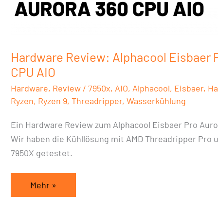
Eisbaer
Pro
Aurora
360
Hardware Review: Alphacool Eisbaer 
CPU
CPU AIO
AIO
Hardware
,
Review
/
7950x
,
AIO
,
Alphacool
,
Eisbaer
,
Ha
Ryzen
,
Ryzen 9
,
Threadripper
,
Wasserkühlung
Ein Hardware Review zum Alphacool Eisbaer Pro Auro
Wir haben die Kühllösung mit AMD Threadripper Pro
7950X getestet.
Mehr »