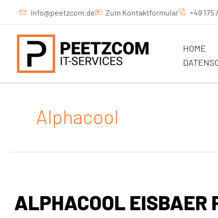
Zum
info@peetzcom.de
Zum Kontaktformular
+49 175 
Inhalt
springen
HOME
DATENS
Alphacool
Hardware
Review:
Alphacool