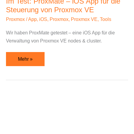
Im Test: ProxMate – iOS App für die
App
Steuerung von Proxmox VE
für
die
Proxmox
/
App
,
iOS
,
Proxmox
,
Proxmox VE
,
Tools
Steuerung
Wir haben ProxMate getestet – eine iOS App für die
von
Verwaltung von Proxmox VE nodes & cluster.
Proxmox
VE
Mehr »