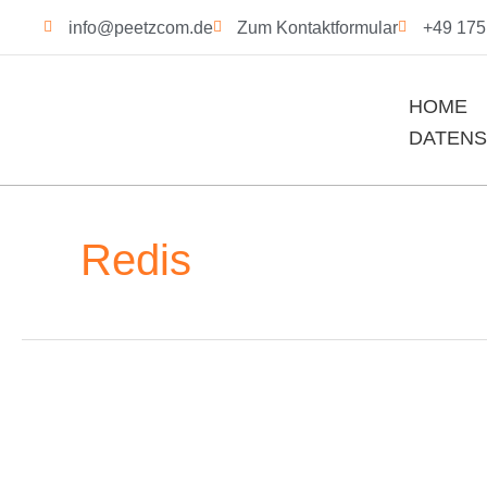
Zum
info@peetzcom.de
Zum Kontaktformular
+49 175 
Inhalt
springen
HOME
DATEN
Redis
WordPress
+
Redis