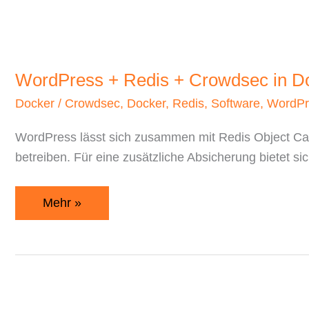
+
Crowdsec
in
Docker
WordPress + Redis + Crowdsec in D
Docker
/
Crowdsec
,
Docker
,
Redis
,
Software
,
WordPr
WordPress lässt sich zusammen mit Redis Object Ca
betreiben. Für eine zusätzliche Absicherung bietet s
Mehr »