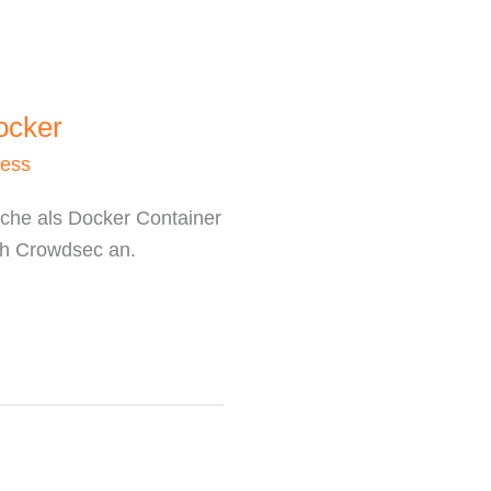
ocker
ess
che als Docker Container
ich Crowdsec an.